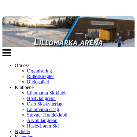
Veksle
navigasjon
Om oss
Organisering
Rulleskiregler
Bildegalleri
Klubbene
Lillomarka Skiklubb
HSIL langrenn
Oslo Skiskytterlag
Lillomarka o-lag
Stovner Hundeklubb
Årvoll langrenn
Hasle-Løren Ski
Nyheter
Kalender