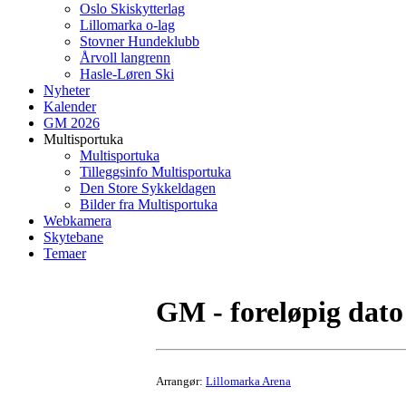
Oslo Skiskytterlag
Lillomarka o-lag
Stovner Hundeklubb
Årvoll langrenn
Hasle-Løren Ski
Nyheter
Kalender
GM 2026
Multisportuka
Multisportuka
Tilleggsinfo Multisportuka
Den Store Sykkeldagen
Bilder fra Multisportuka
Webkamera
Skytebane
Temaer
GM - foreløpig dato
Arrangør:
Lillomarka Arena