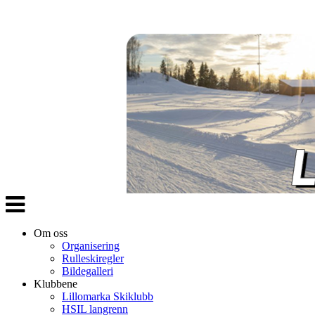
Veksle
navigasjon
Om oss
Organisering
Rulleskiregler
Bildegalleri
Klubbene
Lillomarka Skiklubb
HSIL langrenn