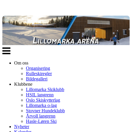
Veksle
navigasjon
Om oss
Organisering
Rulleskiregler
Bildegalleri
Klubbene
Lillomarka Skiklubb
HSIL langrenn
Oslo Skiskytterlag
Lillomarka o-lag
Stovner Hundeklubb
Årvoll langrenn
Hasle-Løren Ski
Nyheter
Kalender