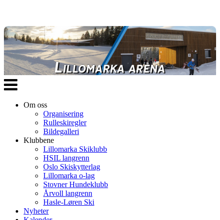
Veksle
navigasjon
Om oss
Organisering
Rulleskiregler
Bildegalleri
Klubbene
Lillomarka Skiklubb
HSIL langrenn
Oslo Skiskytterlag
Lillomarka o-lag
Stovner Hundeklubb
Årvoll langrenn
Hasle-Løren Ski
Nyheter
Kalender