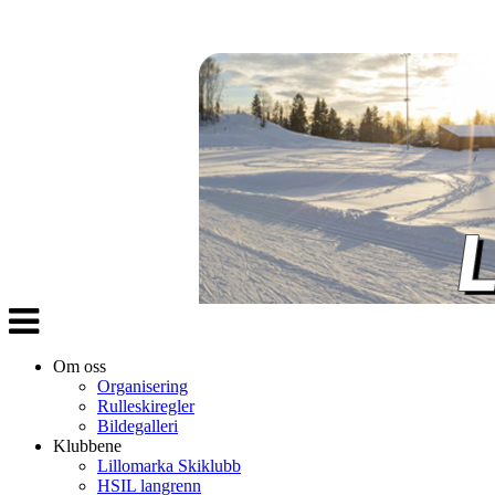
Veksle
navigasjon
Om oss
Organisering
Rulleskiregler
Bildegalleri
Klubbene
Lillomarka Skiklubb
HSIL langrenn