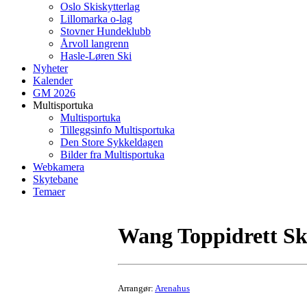
Oslo Skiskytterlag
Lillomarka o-lag
Stovner Hundeklubb
Årvoll langrenn
Hasle-Løren Ski
Nyheter
Kalender
GM 2026
Multisportuka
Multisportuka
Tilleggsinfo Multisportuka
Den Store Sykkeldagen
Bilder fra Multisportuka
Webkamera
Skytebane
Temaer
Wang Toppidrett Sk
Arrangør:
Arenahus