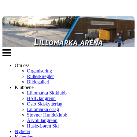
Veksle
navigasjon
Om oss
Organisering
Rulleskiregler
Bildegalleri
Klubbene
Lillomarka Skiklubb
HSIL langrenn
Oslo Skiskytterlag
Lillomarka o-lag
Stovner Hundeklubb
Årvoll langrenn
Hasle-Løren Ski
Nyheter
Kalender