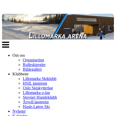
Veksle
navigasjon
Om oss
Organisering
Rulleskiregler
Bildegalleri
Klubbene
Lillomarka Skiklubb
HSIL langrenn
Oslo Skiskytterlag
Lillomarka o-lag
Stovner Hundeklubb
Årvoll langrenn
Hasle-Løren Ski
Nyheter
Kalender