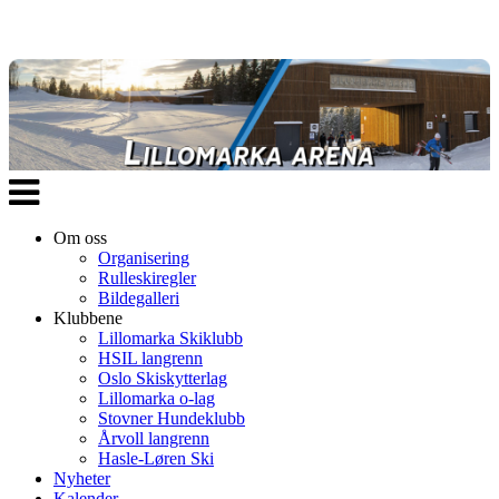
Veksle
navigasjon
Om oss
Organisering
Rulleskiregler
Bildegalleri
Klubbene
Lillomarka Skiklubb
HSIL langrenn
Oslo Skiskytterlag
Lillomarka o-lag
Stovner Hundeklubb
Årvoll langrenn
Hasle-Løren Ski
Nyheter
Kalender