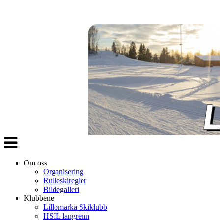
Veksle
navigasjon
Om oss
Organisering
Rulleskiregler
Bildegalleri
Klubbene
Lillomarka Skiklubb
HSIL langrenn