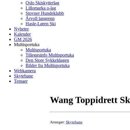
Oslo Skiskytterlag
Lillomarka o-lag
Stovner Hundeklubb
Årvoll langrenn
Hasle-Løren Ski
Nyheter
Kalender
GM 2026
Multisportuka
Multisportuka
Tilleggsinfo Multisportuka
Den Store Sykkeldagen
Bilder fra Multisportuka
Webkamera
Skytebane
Temaer
Wang Toppidrett Sk
Arrangør:
Skytebane