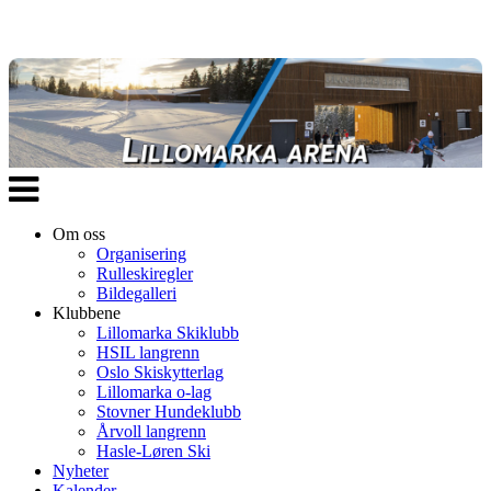
Veksle
navigasjon
Om oss
Organisering
Rulleskiregler
Bildegalleri
Klubbene
Lillomarka Skiklubb
HSIL langrenn
Oslo Skiskytterlag
Lillomarka o-lag
Stovner Hundeklubb
Årvoll langrenn
Hasle-Løren Ski
Nyheter
Kalender