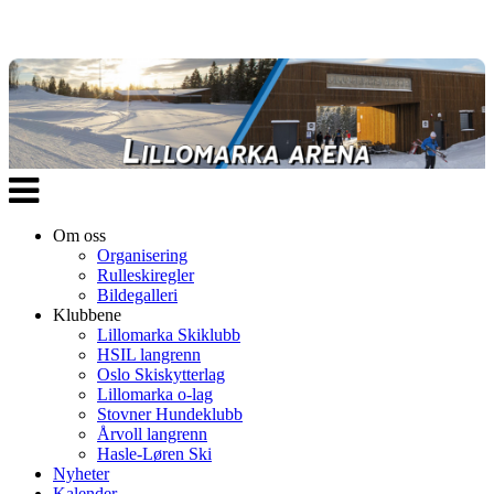
Veksle
navigasjon
Om oss
Organisering
Rulleskiregler
Bildegalleri
Klubbene
Lillomarka Skiklubb
HSIL langrenn
Oslo Skiskytterlag
Lillomarka o-lag
Stovner Hundeklubb
Årvoll langrenn
Hasle-Løren Ski
Nyheter
Kalender