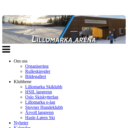
Veksle
navigasjon
Om oss
Organisering
Rulleskiregler
Bildegalleri
Klubbene
Lillomarka Skiklubb
HSIL langrenn
Oslo Skiskytterlag
Lillomarka o-lag
Stovner Hundeklubb
Årvoll langrenn
Hasle-Løren Ski
Nyheter
Kalender