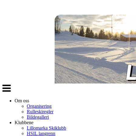
Veksle
navigasjon
Om oss
Organisering
Rulleskiregler
Bildegalleri
Klubbene
Lillomarka Skiklubb
HSIL langrenn