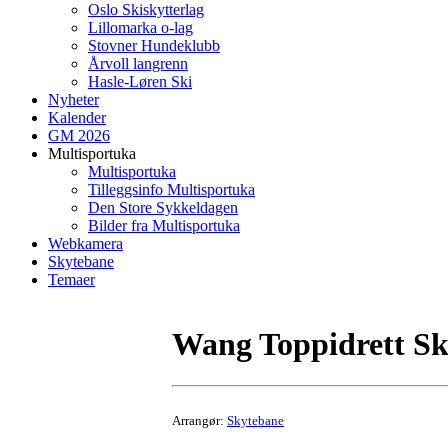
Oslo Skiskytterlag
Lillomarka o-lag
Stovner Hundeklubb
Årvoll langrenn
Hasle-Løren Ski
Nyheter
Kalender
GM 2026
Multisportuka
Multisportuka
Tilleggsinfo Multisportuka
Den Store Sykkeldagen
Bilder fra Multisportuka
Webkamera
Skytebane
Temaer
Wang Toppidrett Sk
Arrangør:
Skytebane