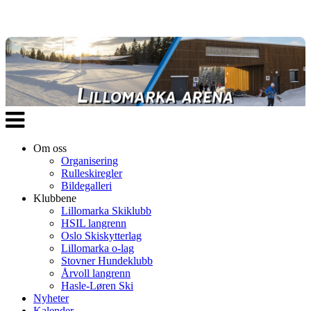
Veksle
navigasjon
Om oss
Organisering
Rulleskiregler
Bildegalleri
Klubbene
Lillomarka Skiklubb
HSIL langrenn
Oslo Skiskytterlag
Lillomarka o-lag
Stovner Hundeklubb
Årvoll langrenn
Hasle-Løren Ski
Nyheter
Kalender