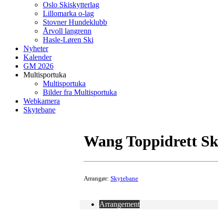
Oslo Skiskytterlag
Lillomarka o-lag
Stovner Hundeklubb
Årvoll langrenn
Hasle-Løren Ski
Nyheter
Kalender
GM 2026
Multisportuka
Multisportuka
Bilder fra Multisportuka
Webkamera
Skytebane
Wang Toppidrett Sk
Arrangør:
Skytebane
Arrangement