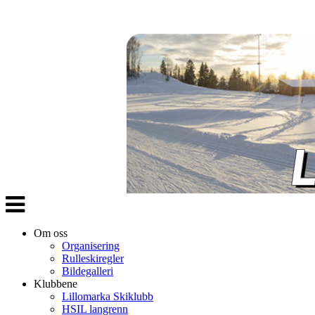
Veksle
navigasjon
Om oss
Organisering
Rulleskiregler
Bildegalleri
Klubbene
Lillomarka Skiklubb
HSIL langrenn