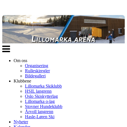
Veksle
navigasjon
Om oss
Organisering
Rulleskiregler
Bildegalleri
Klubbene
Lillomarka Skiklubb
HSIL langrenn
Oslo Skiskytterlag
Lillomarka o-lag
Stovner Hundeklubb
Årvoll langrenn
Hasle-Løren Ski
Nyheter
Kalender