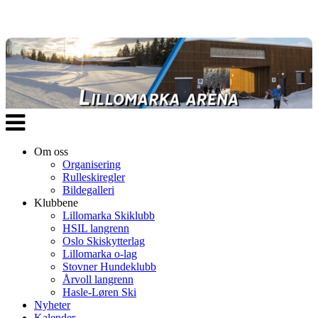
Veksle
navigasjon
Om oss
Organisering
Rulleskiregler
Bildegalleri
Klubbene
Lillomarka Skiklubb
HSIL langrenn
Oslo Skiskytterlag
Lillomarka o-lag
Stovner Hundeklubb
Årvoll langrenn
Hasle-Løren Ski
Nyheter
Kalender