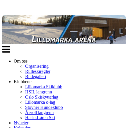
Veksle
navigasjon
Om oss
Organisering
Rulleskiregler
Bildegalleri
Klubbene
Lillomarka Skiklubb
HSIL langrenn
Oslo Skiskytterlag
Lillomarka o-lag
Stovner Hundeklubb
Årvoll langrenn
Hasle-Løren Ski
Nyheter
Kalender