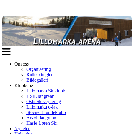
Veksle
navigasjon
Om oss
Organisering
Rulleskiregler
Bildegalleri
Klubbene
Lillomarka Skiklubb
HSIL langrenn
Oslo Skiskytterlag
Lillomarka o-lag
Stovner Hundeklubb
Årvoll langrenn
Hasle-Løren Ski
Nyheter
Kalender