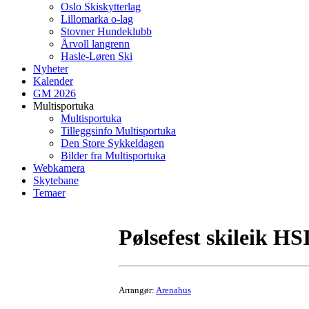
Oslo Skiskytterlag
Lillomarka o-lag
Stovner Hundeklubb
Årvoll langrenn
Hasle-Løren Ski
Nyheter
Kalender
GM 2026
Multisportuka
Multisportuka
Tilleggsinfo Multisportuka
Den Store Sykkeldagen
Bilder fra Multisportuka
Webkamera
Skytebane
Temaer
Pølsefest skileik HS
Arrangør:
Arenahus