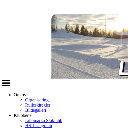
Veksle
navigasjon
Om oss
Organisering
Rulleskiregler
Bildegalleri
Klubbene
Lillomarka Skiklubb
HSIL langrenn