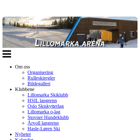
Veksle
navigasjon
Om oss
Organisering
Rulleskiregler
Bildegalleri
Klubbene
Lillomarka Skiklubb
HSIL langrenn
Oslo Skiskytterlag
Lillomarka o-lag
Stovner Hundeklubb
Årvoll langrenn
Hasle-Løren Ski
Nyheter
Kalender