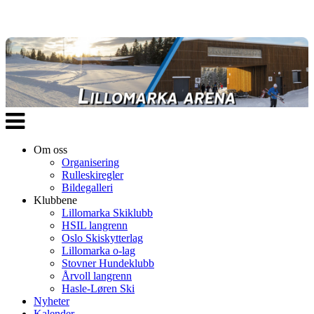
Veksle
navigasjon
Om oss
Organisering
Rulleskiregler
Bildegalleri
Klubbene
Lillomarka Skiklubb
HSIL langrenn
Oslo Skiskytterlag
Lillomarka o-lag
Stovner Hundeklubb
Årvoll langrenn
Hasle-Løren Ski
Nyheter
Kalender