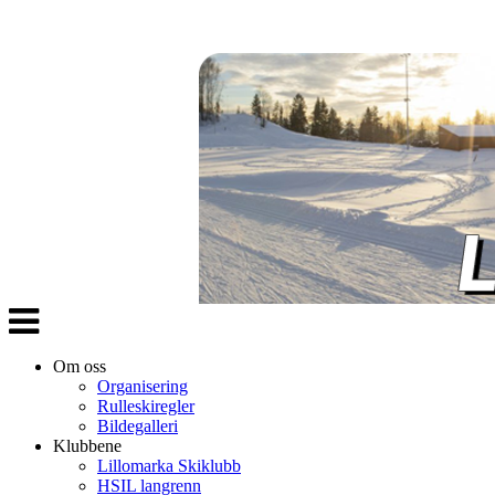
Veksle
navigasjon
Om oss
Organisering
Rulleskiregler
Bildegalleri
Klubbene
Lillomarka Skiklubb
HSIL langrenn