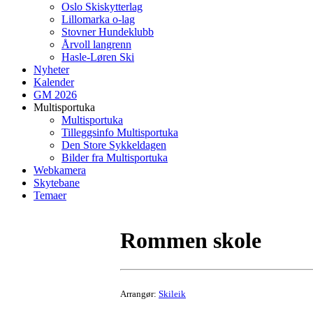
Oslo Skiskytterlag
Lillomarka o-lag
Stovner Hundeklubb
Årvoll langrenn
Hasle-Løren Ski
Nyheter
Kalender
GM 2026
Multisportuka
Multisportuka
Tilleggsinfo Multisportuka
Den Store Sykkeldagen
Bilder fra Multisportuka
Webkamera
Skytebane
Temaer
Rommen skole
Arrangør:
Skileik