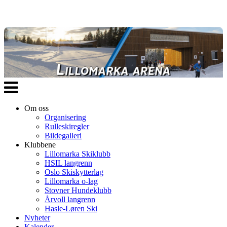
Veksle
navigasjon
Om oss
Organisering
Rulleskiregler
Bildegalleri
Klubbene
Lillomarka Skiklubb
HSIL langrenn
Oslo Skiskytterlag
Lillomarka o-lag
Stovner Hundeklubb
Årvoll langrenn
Hasle-Løren Ski
Nyheter
Kalender