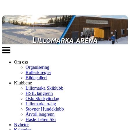
Veksle
navigasjon
Om oss
Organisering
Rulleskiregler
Bildegalleri
Klubbene
Lillomarka Skiklubb
HSIL langrenn
Oslo Skiskytterlag
Lillomarka o-lag
Stovner Hundeklubb
Årvoll langrenn
Hasle-Løren Ski
Nyheter
Kalender