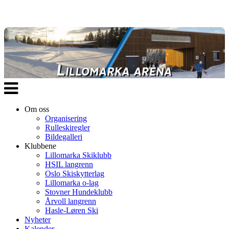
Veksle
navigasjon
Om oss
Organisering
Rulleskiregler
Bildegalleri
Klubbene
Lillomarka Skiklubb
HSIL langrenn
Oslo Skiskytterlag
Lillomarka o-lag
Stovner Hundeklubb
Årvoll langrenn
Hasle-Løren Ski
Nyheter
Kalender