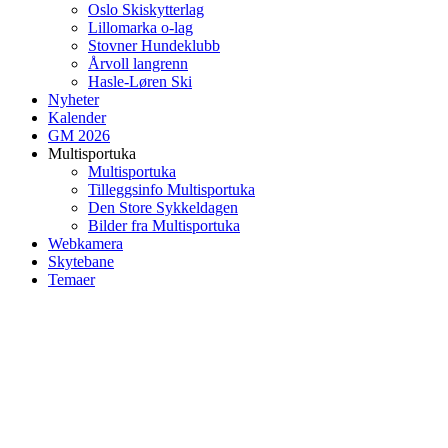
Oslo Skiskytterlag
Lillomarka o-lag
Stovner Hundeklubb
Årvoll langrenn
Hasle-Løren Ski
Nyheter
Kalender
GM 2026
Multisportuka
Multisportuka
Tilleggsinfo Multisportuka
Den Store Sykkeldagen
Bilder fra Multisportuka
Webkamera
Skytebane
Temaer