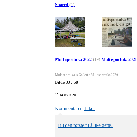
Shared
(1)
Multisportuka 2022
(19)
Multisportuka202
Multisportuka 's Galleri
/
Multisportuka2020
Bilde
33
/
58
14.08.2020
Kommentarer
Liker
Bli den første til å like dette!