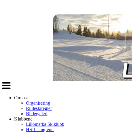
Veksle
navigasjon
Om oss
Organisering
Rulleskiregler
Bildegalleri
Klubbene
Lillomarka Skiklubb
HSIL langrenn