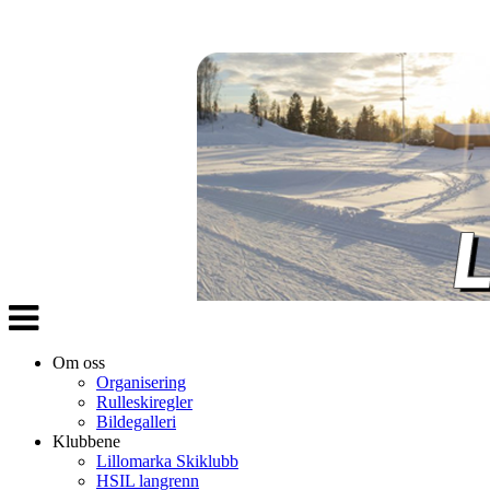
Veksle
navigasjon
Om oss
Organisering
Rulleskiregler
Bildegalleri
Klubbene
Lillomarka Skiklubb
HSIL langrenn