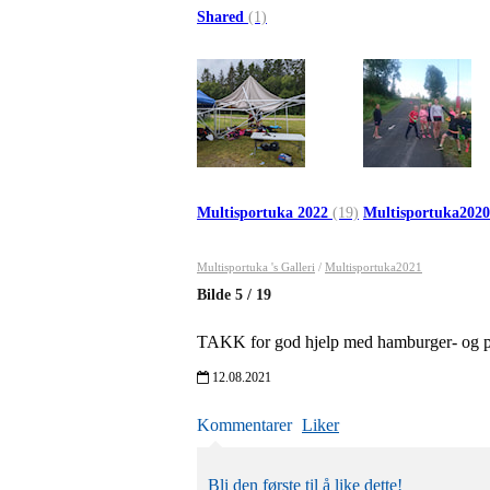
Shared
(1)
Multisportuka 2022
(19)
Multisportuka202
Multisportuka 's Galleri
/
Multisportuka2021
Bilde
5
/
19
TAKK for god hjelp med hamburger- og pøl
12.08.2021
Kommentarer
Liker
Bli den første til å like dette!