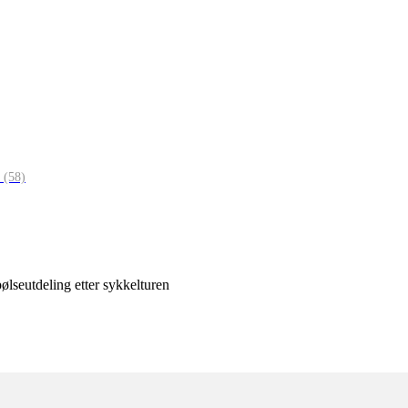
0
(58)
seutdeling etter sykkelturen