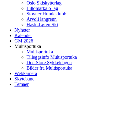
Oslo Skiskytterlag
Lillomarka o-lag
Stovner Hundeklubb
Årvoll langrenn
Hasle-Løren Ski
Nyheter
Kalender
GM 2026
Multisportuka
Multisportuka
Tilleggsinfo Multisportuka
Den Store Sykkeldagen
Bilder fra Multisportuka
Webkamera
Skytebane
Temaer