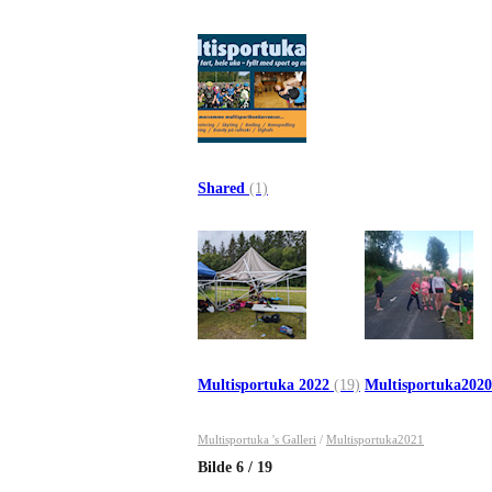
Shared
(1)
Multisportuka 2022
(19)
Multisportuka202
Multisportuka 's Galleri
/
Multisportuka2021
Bilde
6
/
19