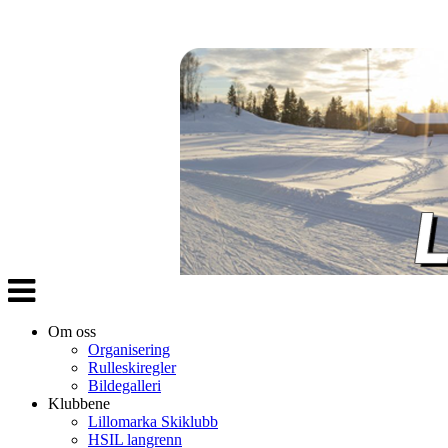
Veksle
navigasjon
Om oss
Organisering
Rulleskiregler
Bildegalleri
Klubbene
Lillomarka Skiklubb
HSIL langrenn