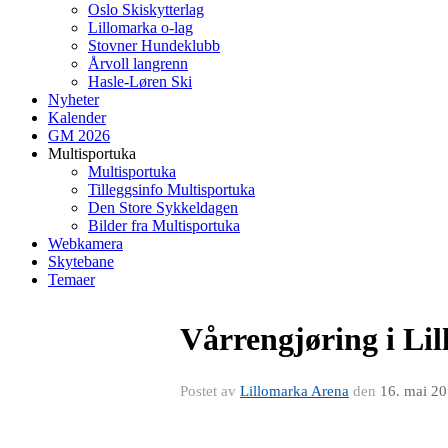
Oslo Skiskytterlag
Lillomarka o-lag
Stovner Hundeklubb
Årvoll langrenn
Hasle-Løren Ski
Nyheter
Kalender
GM 2026
Multisportuka
Multisportuka
Tilleggsinfo Multisportuka
Den Store Sykkeldagen
Bilder fra Multisportuka
Webkamera
Skytebane
Temaer
Vårrengjøring i Lil
Postet av
Lillomarka Arena
den
16. mai 2