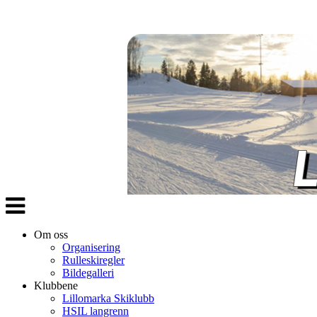
Veksle
navigasjon
Om oss
Organisering
Rulleskiregler
Bildegalleri
Klubbene
Lillomarka Skiklubb
HSIL langrenn