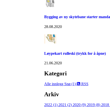
Bygging av ny skytebane starter manda
28.08.2020
Løypekart rulleski (trykk for å åpne)
21.06.2020
Kategori
Alle innlegg
Snø (1)
RSS
Arkiv
2022 (1)
2021 (2)
2020 (9)
2019 (8)
2018 