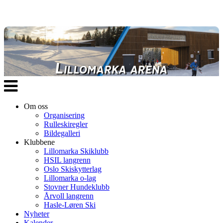
Veksle
navigasjon
Om oss
Organisering
Rulleskiregler
Bildegalleri
Klubbene
Lillomarka Skiklubb
HSIL langrenn
Oslo Skiskytterlag
Lillomarka o-lag
Stovner Hundeklubb
Årvoll langrenn
Hasle-Løren Ski
Nyheter
Kalender